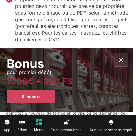
pourriez devoir fournir une preuve de propriété
sous forme d'image ou de PDF, selon la méthode
que vous prévoyez d'utiliser pour retirer l'argent
(portefeuilles électroniques, cartes, comptes
bancaires). Pour les cartes, masquez les chiffres
du milieu et le CVV.
Généralement, il faut 48 heures pour confirmer un compte.
Bonus
Mais si vous soumettez quelque chose d'incorrect ou
d'incomplet, cela pourrait prendre beaucoup de temps pour
pour premier dépôt
obtenir votre . Pour accélérer le processus, assurez-vous que
tous vos documents correspondent exactement à vos
1000€ + 250 FS
informations d'inscription et qu'ils sont dans le bon format et la
bonne taille de fichier, comme indiqué dans la section d'aide
de Maneki Casino. Le statut vérifié est important pour les
S'inscrire
transactions ponctuelles et continues. Pour rester en
conformité, Maneki Casino se réserve le droit de vérifier les
comptes à nouveau de temps en temps ou de demander de
nouveaux documents. Si vous ne respectez pas les règles,
votre compte pourrait être suspendu et vous pourriez perdre
App
Prime
Code promotionnel
Aucune prime sans dépôt
Menu
vos gains promotionnels. L'équipe de support de Maneki