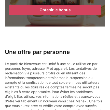
Obtenir le bonus
Une offre par personne
Le pack de bienvenue est limité à une seule utilisation par
personne, foyer, adresse IP et appareil. Les tentatives de
réclamation via plusieurs profils ou en utilisant des
informations trompeuses entraîneront la suspension du
compte et la confiscation de tout solde en . Les utilisateurs
existants ou les titulaires de comptes fermés ne seront pas
éligibles à cette opportunité. Pour éviter les problèmes
d'éligibilité, utilisez vos informations réelles et assurez-vous
d'être véritablement un nouveau venu chez Maneki. Une fois
que vous aurez créé et vérifié votre compte avec succès,