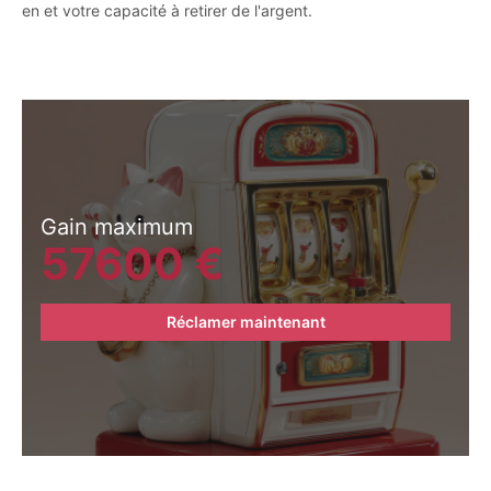
en et votre capacité à retirer de l'argent.
Gain maximum
57600 €
Réclamer maintenant