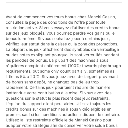
Avant de commencer vos tours bonus chez Maneki Casino,
consultez la page des conditions de l'offre pour toute
restriction active. Si vous essayez d'utiliser des crédits bonus
sur des jeux bloqués, vous pourriez perdre vos gains ou le
bonus lui-même. Si vous souhaitez jouer à certains jeux,
vérifiez leur statut dans la caisse ou la zone des promotions.
La plupart des jeux afficheront des symboles de verrouillage
ou des notes expliquant pourquoi ils sont verrouillés pendant
les périodes de bonus. La plupart des machines à sous
régulières comptent entièrement (100%) towards playthrough
requirements, but some only count partially, sometimes as
little as 5% à 20 %. Si vous jouez avec de l'argent provenant
de bonus sans dépôt, ne changez pas de jeu trop
rapidement. Certains jeux pourraient réduire de manière
inattendue votre contribution à la mise. Si vous avez des
questions sur le statut le plus récent des jeux restreints,
l'équipe du support client peut aider. Utilisez toujours les
crédits bonus sur des machines à sous vidéo éligibles en
premier, sauf si les conditions actuelles indiquent le contraire.
Utilisez la liste restreinte officielle de Maneki Casino pour
adapter votre stratégie afin de conserver votre solde bonus