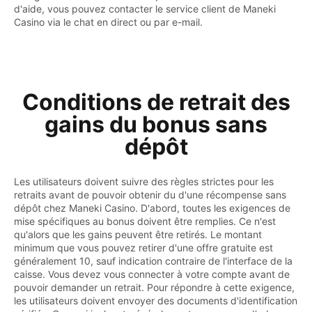
d'aide, vous pouvez contacter le service client de Maneki
Casino via le chat en direct ou par e-mail.
Conditions de retrait des
gains du bonus sans
dépôt
Les utilisateurs doivent suivre des règles strictes pour les
retraits avant de pouvoir obtenir du d'une récompense sans
dépôt chez Maneki Casino. D'abord, toutes les exigences de
mise spécifiques au bonus doivent être remplies. Ce n'est
qu'alors que les gains peuvent être retirés. Le montant
minimum que vous pouvez retirer d'une offre gratuite est
généralement 10, sauf indication contraire de l'interface de la
caisse. Vous devez vous connecter à votre compte avant de
pouvoir demander un retrait. Pour répondre à cette exigence,
les utilisateurs doivent envoyer des documents d'identification