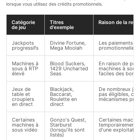
lorsque vous utilisez des crédits promotionnels.
Catégorie
Titres
Raison de la restr
de jeu
d'exemple
Jackpots
Divine Fortune,
Les paiements des
progressifs
Mega Moolah
promotionnelles 
Machines à
Blood Suckers,
En raison de pour
sous à RTP
1429 Uncharted
machines à sous s
élevé
Seas
faciles des bonus
Jeux de
Blackjack,
De nombreux jeux
table et
Baccarat,
pas éligibles, ca
croupiers
Roulette en
mécanismes prom
en direct
direct
Certaines
Gonzo's Quest,
Certaines machin
machines à
Starburst
temporairement e
sous vidéo
(lorsqu'ils sont
d'une exploitatio
listés)