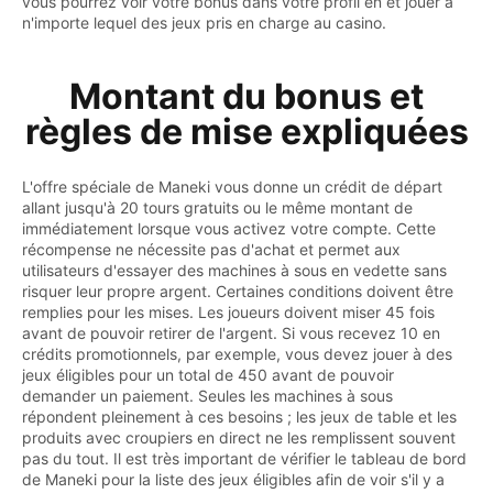
vous pourrez voir votre bonus dans votre profil en et jouer à
n'importe lequel des jeux pris en charge au casino.
Montant du bonus et
règles de mise expliquées
L'offre spéciale de Maneki vous donne un crédit de départ
allant jusqu'à 20 tours gratuits ou le même montant de
immédiatement lorsque vous activez votre compte. Cette
récompense ne nécessite pas d'achat et permet aux
utilisateurs d'essayer des machines à sous en vedette sans
risquer leur propre argent. Certaines conditions doivent être
remplies pour les mises. Les joueurs doivent miser 45 fois
avant de pouvoir retirer de l'argent. Si vous recevez 10 en
crédits promotionnels, par exemple, vous devez jouer à des
jeux éligibles pour un total de 450 avant de pouvoir
demander un paiement. Seules les machines à sous
répondent pleinement à ces besoins ; les jeux de table et les
produits avec croupiers en direct ne les remplissent souvent
pas du tout. Il est très important de vérifier le tableau de bord
de Maneki pour la liste des jeux éligibles afin de voir s'il y a