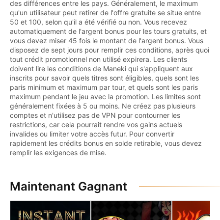
des différences entre les pays. Généralement, le maximum
qu'un utilisateur peut retirer de l'offre gratuite se situe entre
50 et 100, selon qu'il a été vérifié ou non. Vous recevez
automatiquement de l'argent bonus pour les tours gratuits, et
vous devez miser 45 fois le montant de l'argent bonus. Vous
disposez de sept jours pour remplir ces conditions, après quoi
tout crédit promotionnel non utilisé expirera. Les clients
doivent lire les conditions de Maneki qui s'appliquent aux
inscrits pour savoir quels titres sont éligibles, quels sont les
paris minimum et maximum par tour, et quels sont les paris
maximum pendant le jeu avec la promotion. Les limites sont
généralement fixées à 5 ou moins. Ne créez pas plusieurs
comptes et n'utilisez pas de VPN pour contourner les
restrictions, car cela pourrait rendre vos gains actuels
invalides ou limiter votre accès futur. Pour convertir
rapidement les crédits bonus en solde retirable, vous devez
remplir les exigences de mise.
Maintenant Gagnant