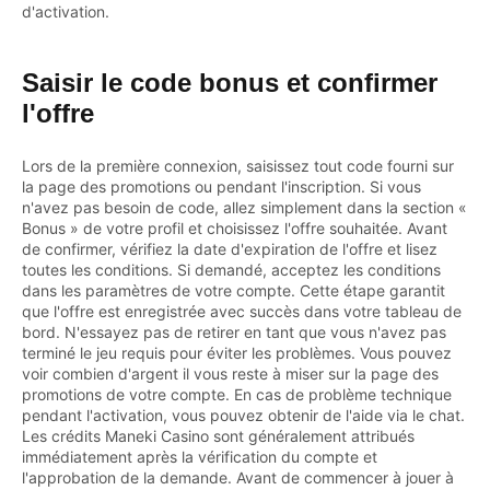
d'activation.
Saisir le code bonus et confirmer
l'offre
Lors de la première connexion, saisissez tout code fourni sur
la page des promotions ou pendant l'inscription. Si vous
n'avez pas besoin de code, allez simplement dans la section «
Bonus » de votre profil et choisissez l'offre souhaitée. Avant
de confirmer, vérifiez la date d'expiration de l'offre et lisez
toutes les conditions. Si demandé, acceptez les conditions
dans les paramètres de votre compte. Cette étape garantit
que l'offre est enregistrée avec succès dans votre tableau de
bord. N'essayez pas de retirer en tant que vous n'avez pas
terminé le jeu requis pour éviter les problèmes. Vous pouvez
voir combien d'argent il vous reste à miser sur la page des
promotions de votre compte. En cas de problème technique
pendant l'activation, vous pouvez obtenir de l'aide via le chat.
Les crédits Maneki Casino sont généralement attribués
immédiatement après la vérification du compte et
l'approbation de la demande. Avant de commencer à jouer à