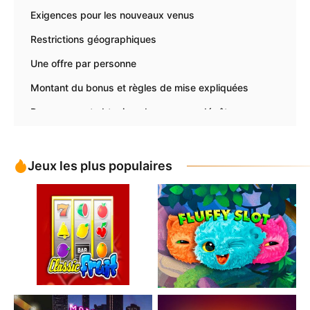
Exigences pour les nouveaux venus
Restrictions géographiques
Une offre par personne
Montant du bonus et règles de mise expliquées
Pays pouvant obtenir un bonus sans dépôt
Disponible dans certaines zones
Suggestions
Jeux les plus populaires
Jeux non autorisés pendant le jeu avec bonus
Comment activer votre bonus étape par étape
Vérification du compte requise
Saisir le code bonus et confirmer l'offre
Comment utiliser les tours gratuits dans les machines
à sous