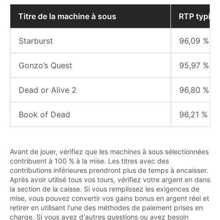
Titre de la machine à sous
RTP typiq
Starburst
96,09 %
Gonzo’s Quest
95,97 %
Dead or Alive 2
96,80 %
Book of Dead
96,21 %
Avant de jouer, vérifiez que les machines à sous sélectionnées
contribuent à 100 % à la mise. Les titres avec des
contributions inférieures prendront plus de temps à encaisser.
Après avoir utilisé tous vos tours, vérifiez votre argent en dans
la section de la caisse. Si vous remplissez les exigences de
mise, vous pouvez convertir vos gains bonus en argent réel et
retirer en utilisant l'une des méthodes de paiement prises en
charge. Si vous avez d'autres questions ou avez besoin