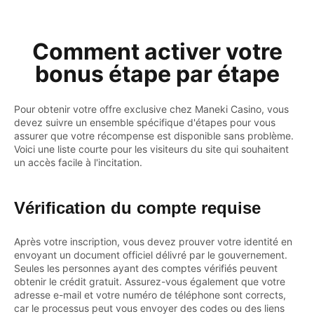
Comment activer votre
bonus étape par étape
Pour obtenir votre offre exclusive chez Maneki Casino, vous
devez suivre un ensemble spécifique d'étapes pour vous
assurer que votre récompense est disponible sans problème.
Voici une liste courte pour les visiteurs du site qui souhaitent
un accès facile à l'incitation.
Vérification du compte requise
Après votre inscription, vous devez prouver votre identité en
envoyant un document officiel délivré par le gouvernement.
Seules les personnes ayant des comptes vérifiés peuvent
obtenir le crédit gratuit. Assurez-vous également que votre
adresse e-mail et votre numéro de téléphone sont corrects,
car le processus peut vous envoyer des codes ou des liens