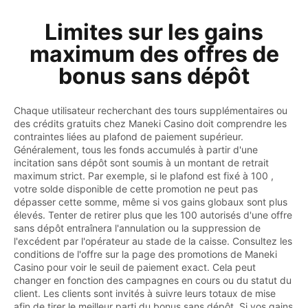
Limites sur les gains
maximum des offres de
bonus sans dépôt
Chaque utilisateur recherchant des tours supplémentaires ou
des crédits gratuits chez Maneki Casino doit comprendre les
contraintes liées au plafond de paiement supérieur.
Généralement, tous les fonds accumulés à partir d'une
incitation sans dépôt sont soumis à un montant de retrait
maximum strict. Par exemple, si le plafond est fixé à 100 ,
votre solde disponible de cette promotion ne peut pas
dépasser cette somme, même si vos gains globaux sont plus
élevés. Tenter de retirer plus que les 100 autorisés d'une offre
sans dépôt entraînera l'annulation ou la suppression de
l'excédent par l'opérateur au stade de la caisse. Consultez les
conditions de l'offre sur la page des promotions de Maneki
Casino pour voir le seuil de paiement exact. Cela peut
changer en fonction des campagnes en cours ou du statut du
client. Les clients sont invités à suivre leurs totaux de mise
afin de tirer le meilleur parti du bonus sans dépôt. Si vos gains