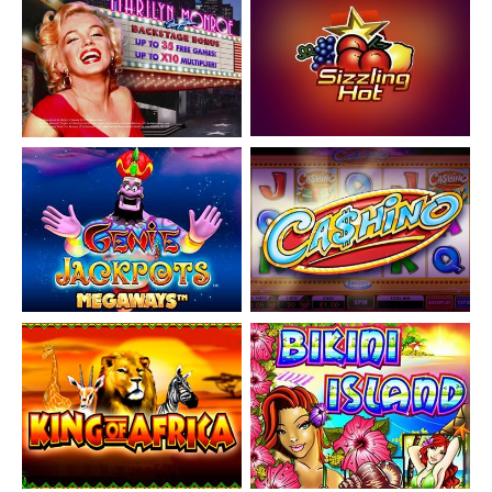
Conditions de retrait des gains du bonus sans dépôt
Limites sur les gains maximum des offres de bonus
sans dépôt
Vérification de votre compte pour obtenir vos bonus
Erreurs courantes lors de l'utilisation du bonus
Comment utiliser le bonus sans dépôt avec d'autres
offres
Stratégies de combinaison intelligentes
Avertissements concernant la planification et les
demandes superposées
Moyens d'obtenir de l'aide en cas de problèmes avec
les bonus
Questions courantes sur le bonus sans dépôt de
Maneki Casino
Ai-je besoin d'un code promo pour obtenir le bonus
d'inscription chez Maneki Casino ?