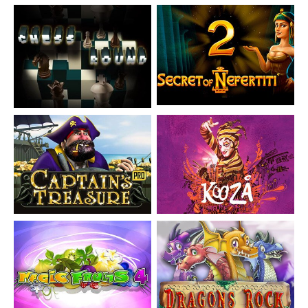
Cette récompense est-elle disponible pour les
personnes qui l'ont déjà utilisée ?
Combien de temps après l'inscription recevrai-je des
crédits ou des tours gratuits ?
La vérification d'identité est-elle obligatoire avant de
jouer avec des fonds promotionnels ?
L'utilisation d'outils de jeu responsable affecte-t-elle
l'éligibilité ?
Que se passe-t-il si le solde promotionnel est perdu ?
L'offre d'inscription peut-elle être donnée à quelqu'un
d'autre ?
Que faire si vous ne recevez pas de crédits ou de
tours promotionnels après l'inscription ?