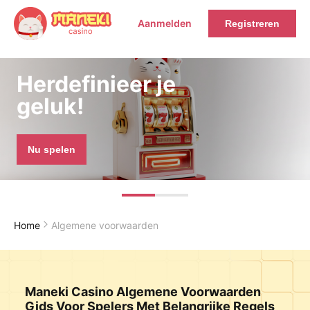
Aanmelden
Registreren
Herdefinieer je
geluk!
Nu spelen
Home
Algemene voorwaarden
Maneki Casino Algemene Voorwaarden
Gids Voor Spelers Met Belangrijke Regels