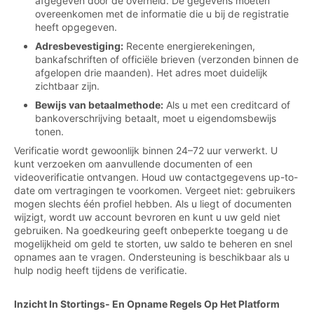
afgegeven door de overheid. De gegevens moeten
overeenkomen met de informatie die u bij de registratie
heeft opgegeven.
Adresbevestiging:
Recente energierekeningen,
bankafschriften of officiële brieven (verzonden binnen de
afgelopen drie maanden). Het adres moet duidelijk
zichtbaar zijn.
Bewijs van betaalmethode:
Als u met een creditcard of
bankoverschrijving betaalt, moet u eigendomsbewijs
tonen.
Verificatie wordt gewoonlijk binnen 24–72 uur verwerkt. U
kunt verzoeken om aanvullende documenten of een
videoverificatie ontvangen. Houd uw contactgegevens up-to-
date om vertragingen te voorkomen. Vergeet niet: gebruikers
mogen slechts één profiel hebben. Als u liegt of documenten
wijzigt, wordt uw account bevroren en kunt u uw geld niet
gebruiken. Na goedkeuring geeft onbeperkte toegang u de
mogelijkheid om geld te storten, uw saldo te beheren en snel
opnames aan te vragen. Ondersteuning is beschikbaar als u
hulp nodig heeft tijdens de verificatie.
Inzicht In Stortings- En Opname Regels Op Het Platform