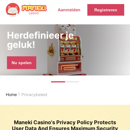
Aanmelden
Registreren
Herdefinieer je
geluk!
Nu spelen
Home
Privacybeleid
Maneki Casino's Privacy Policy Protects
User Data And Ensures Maximum Security