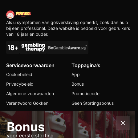
Als u symptomen van gokverslaving opmerkt, zoek dan hulp
bij een professional. Deze website is bedoeld voor gebruikers
van 18 jaar en ouder.
Servicevoorwaarden
Toppagina's
Cookiebeleid
App
Privacybeleid
Bonus
Algemene voorwaarden
Promotiecode
Verantwoord Gokken
Geen Stortingsbonus
Contacten
Bonus
+1 416 471 6860
voor eerste storting
info@manekicasinos.com