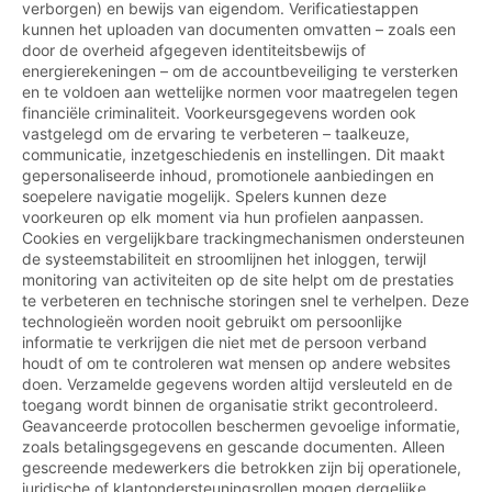
verborgen) en bewijs van eigendom. Verificatiestappen
kunnen het uploaden van documenten omvatten – zoals een
door de overheid afgegeven identiteitsbewijs of
energierekeningen – om de accountbeveiliging te versterken
en te voldoen aan wettelijke normen voor maatregelen tegen
financiële criminaliteit. Voorkeursgegevens worden ook
vastgelegd om de ervaring te verbeteren – taalkeuze,
communicatie, inzetgeschiedenis en instellingen. Dit maakt
gepersonaliseerde inhoud, promotionele aanbiedingen en
soepelere navigatie mogelijk. Spelers kunnen deze
voorkeuren op elk moment via hun profielen aanpassen.
Cookies en vergelijkbare trackingmechanismen ondersteunen
de systeemstabiliteit en stroomlijnen het inloggen, terwijl
monitoring van activiteiten op de site helpt om de prestaties
te verbeteren en technische storingen snel te verhelpen. Deze
technologieën worden nooit gebruikt om persoonlijke
informatie te verkrijgen die niet met de persoon verband
houdt of om te controleren wat mensen op andere websites
doen. Verzamelde gegevens worden altijd versleuteld en de
toegang wordt binnen de organisatie strikt gecontroleerd.
Geavanceerde protocollen beschermen gevoelige informatie,
zoals betalingsgegevens en gescande documenten. Alleen
gescreende medewerkers die betrokken zijn bij operationele,
juridische of klantondersteuningsrollen mogen dergelijke