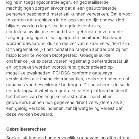
logins in toegangscontrolelagen, en gedetailleerde
machtigingen zorgen ervoor dat alleen geautoriseerde
personen beschermd materiaal kunnen verwerken. Om ervoor
te zorgen dat archieven in de loop van de tijd ongewijzigd
blijven, worden dagelijkse integriteitscontroles,
controlesomvalidatie en audittrails gebruikt om verdachte
toegangspogingen of wijzigingen te monitoren. Back-ups
worden bewaard in kluizen die ver van elkaar verwijderd zijn.
Dit vergemakkelijkt het herstel na rampen zonder dat zij het
risico lopen te worden blootgesteld. Goedgekeurde
onafhankelijke experts voeren regelmatig penetratietests uit
en logboeken worden voortdurend gecontroleerd op
mogelijke zwakheden. PCI DSS-conforme gateways
versleutelen alle financiële transacties, zoals stortingen op of
opnames van beschikbare bedragen. Dit beschermt de saldi
en betalingsactiviteit van gebruikers. Het platform besteedt
het beheer van belangrijke infrastructuur nooit uit en
gebruikers kunnen hun gegevens direct verwijderen als zij
een geldig verzoek indienen, tenzij wetgeving vereist dat
deze worden bewaard.
Gebruikersrechten
Spelers uit kunnen hun persoonlijke gegevens op dit platform