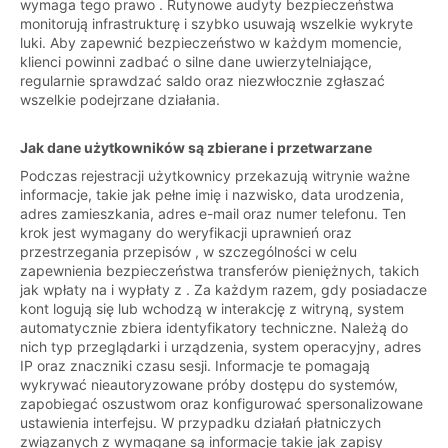
wymaga tego prawo . Rutynowe audyty bezpieczeństwa
monitorują infrastrukturę i szybko usuwają wszelkie wykryte
luki. Aby zapewnić bezpieczeństwo w każdym momencie,
klienci powinni zadbać o silne dane uwierzytelniające,
regularnie sprawdzać saldo oraz niezwłocznie zgłaszać
wszelkie podejrzane działania.
Jak dane użytkowników są zbierane i przetwarzane
Podczas rejestracji użytkownicy przekazują witrynie ważne
informacje, takie jak pełne imię i nazwisko, data urodzenia,
adres zamieszkania, adres e-mail oraz numer telefonu. Ten
krok jest wymagany do weryfikacji uprawnień oraz
przestrzegania przepisów , w szczególności w celu
zapewnienia bezpieczeństwa transferów pieniężnych, takich
jak wpłaty na i wypłaty z . Za każdym razem, gdy posiadacze
kont logują się lub wchodzą w interakcję z witryną, system
automatycznie zbiera identyfikatory techniczne. Należą do
nich typ przeglądarki i urządzenia, system operacyjny, adres
IP oraz znaczniki czasu sesji. Informacje te pomagają
wykrywać nieautoryzowane próby dostępu do systemów,
zapobiegać oszustwom oraz konfigurować spersonalizowane
ustawienia interfejsu. W przypadku działań płatniczych
związanych z wymagane są informacje takie jak zapisy