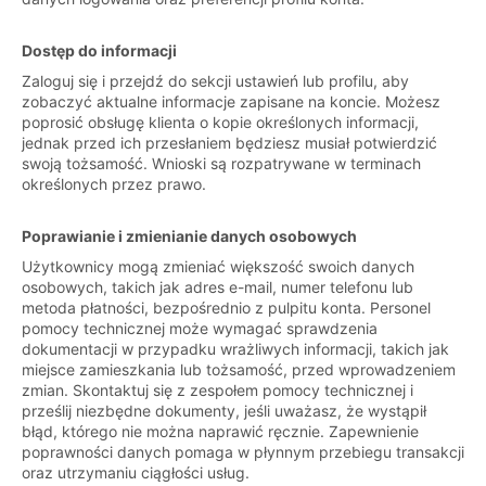
Dostęp do informacji
Zaloguj się i przejdź do sekcji ustawień lub profilu, aby
zobaczyć aktualne informacje zapisane na koncie. Możesz
poprosić obsługę klienta o kopie określonych informacji,
jednak przed ich przesłaniem będziesz musiał potwierdzić
swoją tożsamość. Wnioski są rozpatrywane w terminach
określonych przez prawo.
Poprawianie i zmienianie danych osobowych
Użytkownicy mogą zmieniać większość swoich danych
osobowych, takich jak adres e-mail, numer telefonu lub
metoda płatności, bezpośrednio z pulpitu konta. Personel
pomocy technicznej może wymagać sprawdzenia
dokumentacji w przypadku wrażliwych informacji, takich jak
miejsce zamieszkania lub tożsamość, przed wprowadzeniem
zmian. Skontaktuj się z zespołem pomocy technicznej i
prześlij niezbędne dokumenty, jeśli uważasz, że wystąpił
błąd, którego nie można naprawić ręcznie. Zapewnienie
poprawności danych pomaga w płynnym przebiegu transakcji
oraz utrzymaniu ciągłości usług.