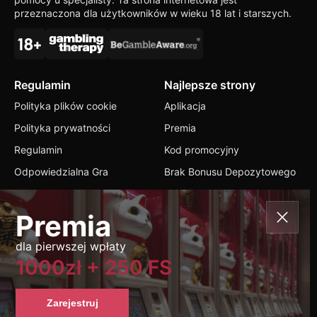
przeznaczona dla użytkowników w wieku 18 lat i starszych.
Regulamin
Najlepsze strony
Polityka plików cookie
Aplikacja
Polityka prywatności
Premia
Regulamin
Kod promocyjny
Odpowiedzialna Gra
Brak Bonusu Depozytowego
Kontakty
Premia
+1 416 471 6860
dla pierwszej wpłaty
info@manekicasinos.com
1000zł + 250 FS
Przełącz język
Zarejestruj